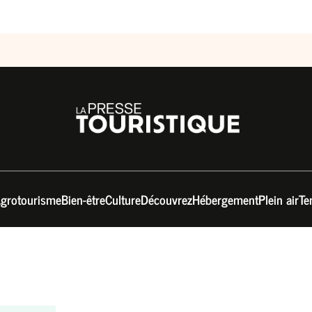
grotourisme
Bien-être
Culture
Découvrez
Hébergement
Plein air
Te