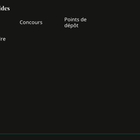
ides
Points de
z
Concours
dépôt
dre