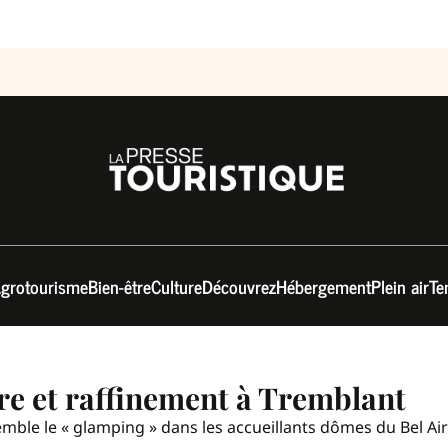
grotourisme
Bien-être
Culture
Découvrez
Hébergement
Plein air
Te
re et raffinement à Tremblant
mble le « glamping » dans les accueillants dômes du Bel Ai