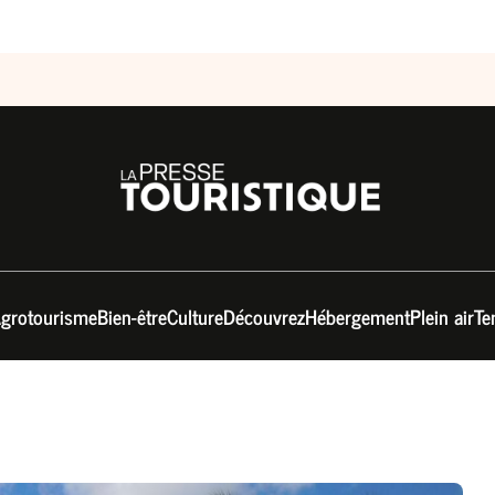
grotourisme
Bien-être
Culture
Découvrez
Hébergement
Plein air
Te