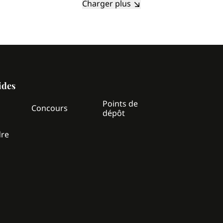
Charger plus
ides
Points de
z
Concours
dépôt
dre