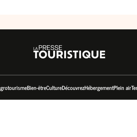
grotourisme
Bien-être
Culture
Découvrez
Hébergement
Plein air
Te