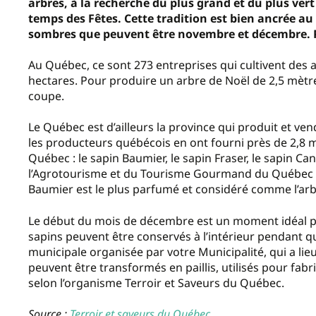
arbres, à la recherche du plus grand et du plus vert
temps des Fêtes. Cette tradition est bien ancrée au
sombres que peuvent être novembre et décembre. P
Au Québec, ce sont 273 entreprises qui cultivent des 
hectares. Pour produire un arbre de Noël de 2,5 mètres
coupe.
Le Québec est d’ailleurs la province qui produit et v
les producteurs québécois en ont fourni près de 2,8 mi
Québec : le sapin Baumier, le sapin Fraser, le sapin Ca
l’Agrotourisme et du Tourisme Gourmand du Québec (Te
Baumier est le plus parfumé et considéré comme l’arb
Le début du mois de décembre est un moment idéal po
sapins peuvent être conservés à l’intérieur pendant q
municipale organisée par votre Municipalité, qui a lie
peuvent être transformés en paillis, utilisés pour fab
selon l’organisme Terroir et Saveurs du Québec.
Source :
Terroir et saveurs
du Québec