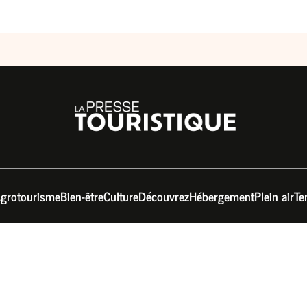
grotourisme
Bien-être
Culture
Découvrez
Hébergement
Plein air
Te