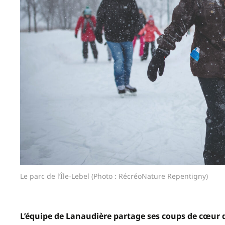
Le parc de l’Île-Lebel (Photo : RécréoNature Repentigny)
L’équipe de Lanaudière partage ses coups de cœur d