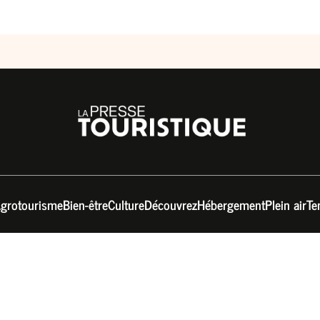
grotourisme
Bien-être
Culture
Découvrez
Hébergement
Plein air
Te