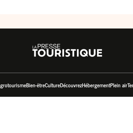
grotourisme
Bien-être
Culture
Découvrez
Hébergement
Plein air
Te