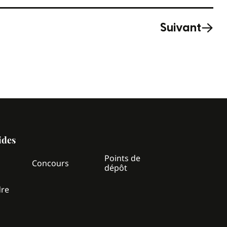
Suivant
ides
Points de
z
Concours
dépôt
dre