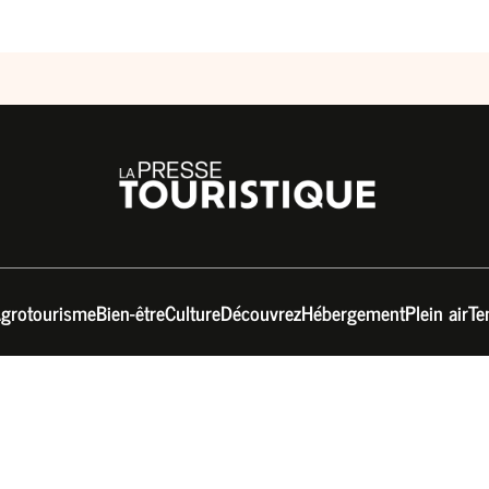
grotourisme
Bien-être
Culture
Découvrez
Hébergement
Plein air
Te