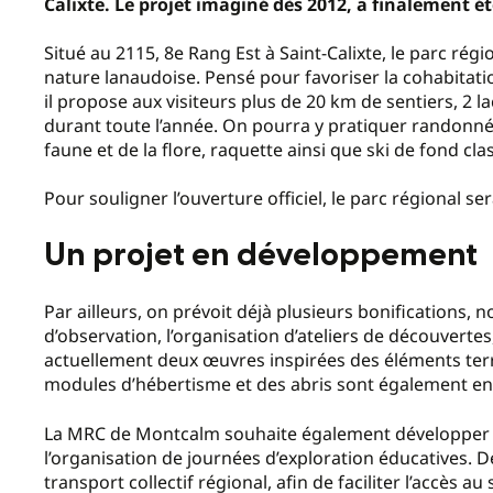
Calixte. Le projet imaginé dès 2012, a finalement ét
Situé au 2115, 8e Rang Est à Saint-Calixte, le parc rég
nature lanaudoise. Pensé pour favoriser la cohabitat
il propose aux visiteurs plus de 20 km de sentiers, 2 lac
durant toute l’année. On pourra y pratiquer randonnée
faune et de la flore, raquette ainsi que ski de fond cl
Pour souligner l’ouverture officiel, le parc régional se
Un projet en développement
Par ailleurs, on prévoit déjà plusieurs bonifications, 
d’observation, l’organisation d’ateliers de découvertes
actuellement deux œuvres inspirées des éléments terre
modules d’hébertisme et des abris sont également en 
La MRC de Montcalm souhaite également développer de
l’organisation de journées d’exploration éducatives. De
transport collectif régional, afin de faciliter l’accès au s