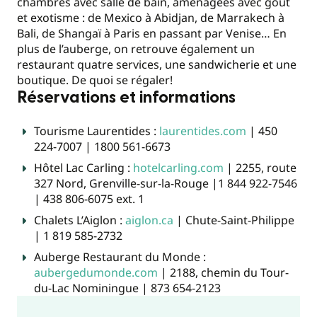
chambres avec salle de bain, aménagées avec goût
et exotisme : de Mexico à Abidjan, de Marrakech à
Bali, de Shangaï à Paris en passant par Venise… En
plus de l’auberge, on retrouve également un
restaurant quatre services, une sandwicherie et une
boutique. De quoi se régaler!
Réservations et informations
Tourisme Laurentides :
laurentides.com
| 450
224-7007 | 1800 561-6673
Hôtel Lac Carling :
hotelcarling.com
| 2255, route
327 Nord, Grenville-sur-la-Rouge |1 844 922-7546
| 438 806-6075 ext. 1
Chalets L’Aiglon :
aiglon.ca
| Chute-Saint-Philippe
| 1 819 585-2732
Auberge Restaurant du Monde :
aubergedumonde.com
| 2188, chemin du Tour-
du-Lac Nominingue | 873 654-2123