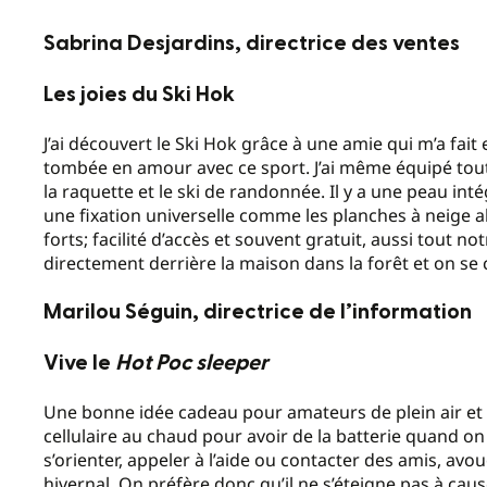
Sabrina Desjardins, directrice des ventes
Les joies du Ski Hok
J’ai découvert le Ski Hok grâce à une amie qui m’a fait
tombée en amour avec ce sport. J’ai même équipé toute
la raquette et le ski de randonnée. Il y a une peau in
une fixation universelle comme les planches à neige alo
forts; facilité d’accès et souvent gratuit, aussi tout no
directement derrière la maison dans la forêt et on se 
Marilou Séguin, directrice de l’information
Vive le
Hot Poc sleeper
Une bonne idée cadeau pour amateurs de plein air et 
cellulaire au chaud pour avoir de la batterie quand o
s’orienter, appeler à l’aide ou contacter des amis, avou
hivernal. On préfère donc qu’il ne s’éteigne pas à caus