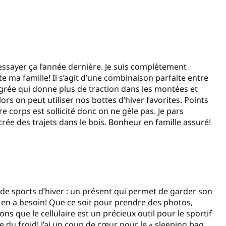
 essayer ça l’année dernière. Je suis complètement
 ma famille! Il s’agit d’une combinaison parfaite entre
tégrée qui donne plus de traction dans les montées et
rs on peut utiliser nos bottes d’hiver favorites. Points
tre corps est sollicité donc on ne gèle pas. Je pars
crée des trajets dans le bois. Bonheur en famille assuré!
de sports d’hiver : un présent qui permet de garder son
n en a besoin! Que ce soit pour prendre des photos,
ons que le cellulaire est un précieux outil pour le sportif
e du froid! J’ai un coup de cœur pour le « sleeping bag