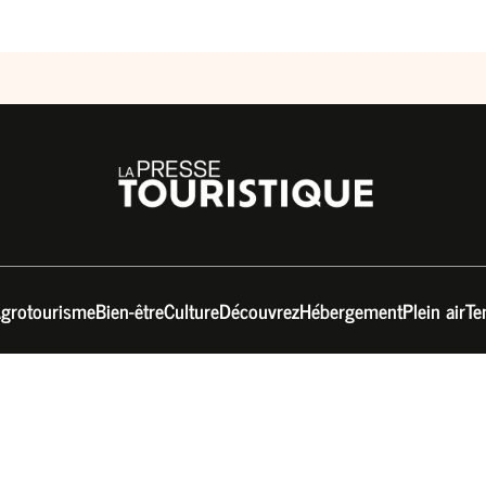
grotourisme
Bien-être
Culture
Découvrez
Hébergement
Plein air
Te