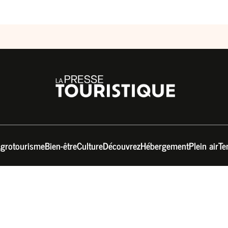
grotourisme
Bien-être
Culture
Découvrez
Hébergement
Plein air
Te