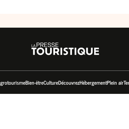
grotourisme
Bien-être
Culture
Découvrez
Hébergement
Plein air
Te