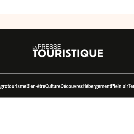
grotourisme
Bien-être
Culture
Découvrez
Hébergement
Plein air
Te