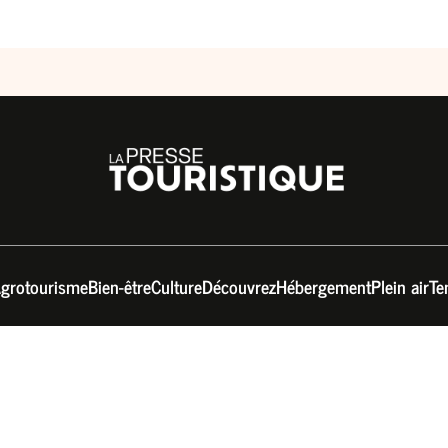
grotourisme
Bien-être
Culture
Découvrez
Hébergement
Plein air
Te