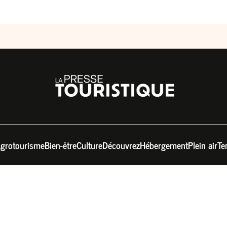
grotourisme
Bien-être
Culture
Découvrez
Hébergement
Plein air
Te