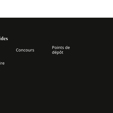
ides
Points de
z
Concours
dépôt
dre