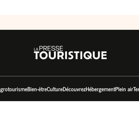
grotourisme
Bien-être
Culture
Découvrez
Hébergement
Plein air
Te