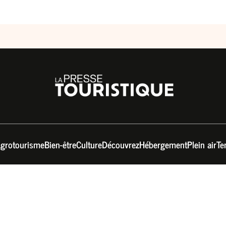
grotourisme
Bien-être
Culture
Découvrez
Hébergement
Plein air
Te