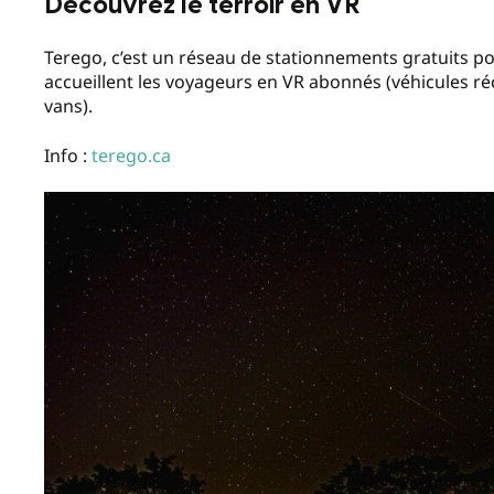
Découvrez le terroir en VR
Terego, c’est un réseau de stationnements gratuits po
accueillent les voyageurs en VR abonnés (véhicules réc
vans).
Info :
terego.ca