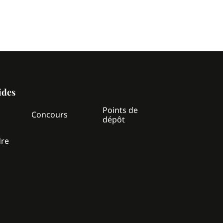
ides
Points de
z
Concours
dépôt
dre