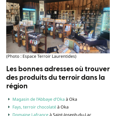
(Photo : Espace Terroir Laurentides)
Les bonnes adresses où trouver
des produits du terroir dans la
région
Magasin de l’Abbaye d’Oka
à Oka
Fays, terroir chocolaté
à Oka
Domaine Lafrance
à Saint-Joseph-du-Lac