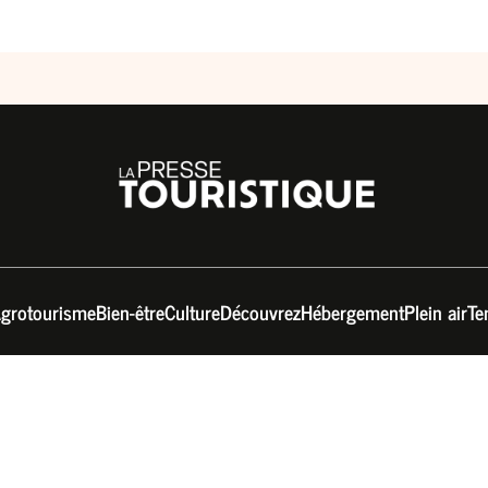
grotourisme
Bien-être
Culture
Découvrez
Hébergement
Plein air
Te