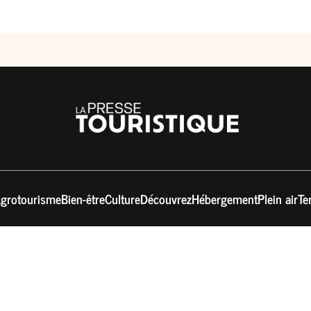
grotourisme
Bien-être
Culture
Découvrez
Hébergement
Plein air
Te